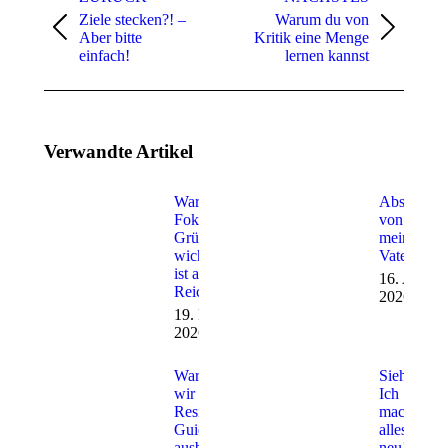
Ziele stecken?! –
Warum du von
Aber bitte
Kritik eine Menge
einfach!
lernen kannst
Verwandte Artikel
Warum
Abschied
Fokus für
von
Gründer
meinem
wichtiger
Vater
ist als
16. April
Reichweite
2026
19. Mai
2026
Warum
Siehe!
wir
Ich
Resilienz-
mache
Guides
alles
ausbilden
neu!