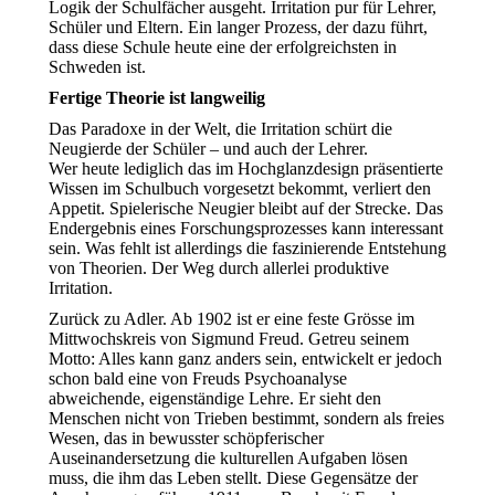
Logik der Schulfächer ausgeht. Irritation pur für Lehrer,
Schüler und Eltern. Ein langer Prozess, der dazu führt,
dass diese Schule heute eine der erfolgreichsten in
Schweden ist.
Fertige Theorie ist langweilig
Das Paradoxe in der Welt, die Irritation schürt die
Neugierde der Schüler – und auch der Lehrer.
Wer heute lediglich das im Hochglanzdesign präsentierte
Wissen im Schulbuch vorgesetzt bekommt, verliert den
Appetit. Spielerische Neugier bleibt auf der Strecke. Das
Endergebnis eines Forschungsprozesses kann interessant
sein. Was fehlt ist allerdings die faszinierende Entstehung
von Theorien. Der Weg durch allerlei produktive
Irritation.
Zurück zu Adler. Ab 1902 ist er eine feste Grösse im
Mittwochskreis von Sigmund Freud. Getreu seinem
Motto: Alles kann ganz anders sein, entwickelt er jedoch
schon bald eine von Freuds Psychoanalyse
abweichende, eigenständige Lehre. Er sieht den
Menschen nicht von Trieben bestimmt, sondern als freies
Wesen, das in bewusster schöpferischer
Auseinandersetzung die kulturellen Aufgaben lösen
muss, die ihm das Leben stellt. Diese Gegensätze der