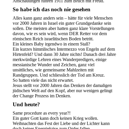
Anschauungen führen 1911 zum Bruch mit Freud.
So habe ich das noch nie gesehen
Alles kann ganz anders sein – hätte für viele Menschen
vor 2000 Jahren in Israel ein guter Grundgedanke sein
sollen. Die meisten aber hatten ganz klare Vorstellungen
davon, wie es sein wird, wenn DER Retter vor dem
römischen Reich israelitischen Boden betritt.
Ein kleines Baby irgendwo in einem Stall?
Ein kurzes himmlisches Intermezzo von Engeln auf dem
Hirtenfeld? Und dann 30 Jahre nichts! Danach drei Jahre
merkwürdige Lehren eines Wanderpredigers, einige
messianische Wunder und Zeichen, ganz viel
unsittliches, wie gemeinsame Mahlzeiten mit
Randgruppen. Und schliesslich der Tod am Kreuz.
So hatten viele das nicht erwartet.
Jesus stellt vor 2000 Jahren das Denken der damaligen
jüdischen Welt auf den Kopf, aber nur wenigen gelingt
der Change Prozess im Denken.
Und heute?
Same procedure as every year?!
Ein guter Gott kann doch keinen Krieg wollen.
Weihnachten das Fest der Liebe und der Lichter kann
doch keiner Energiekrise zum Opfer fallen.