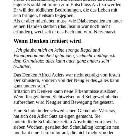
eigene Krankheit führen zum Entschluss Arzt zu werden.
Er will den tödlichen Bedrohungen, die das Leben mit
sich bringen, heilsam begegnen.
Als er aber miterleben muss, wie Diabetespatienten unter
seinen Händen sterben (das Insulin war noch nicht
erfunden), wechselt er das Fach und wird Nervenarzt.
Wenn Denken irritiert wird
„Ich glaube mich an keine strenge Regel und
Voreingenommenheit gebunden, vielmehr huldige ich
dem Grundsatz: alles kann auch ganz anders sein“
(A.Adler)
Das Denken Alfred Adlers war nicht geprägt von festen
Denkmustern, sondern von der Neugier des „alles kann
ganz anders sein.“
Irritation im Denken kann neue Erkenntnisse auslösen.
Wenn festgefahrene Sichtweisen und Sehgewohnheiten
aufbrechen wird Neugier und Bewegung freigesetzt.
Eine Schule in der schwedischen Gemeinde Västeras,
hat sich den Adler Satz zu eigen gemacht. Sie
unterteilt die Schuljahreszeit in Abschnitte von jeweils
sieben Wochen, gestaltet den Schaulalltag komplett neu
und baut eine Lernkultur auf, die nicht mehr von der