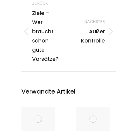
ZURÜCK
Ziele –
Wer
NÄCHSTES
braucht
Außer
schon
Kontrolle
gute
Vorsätze?
Verwandte Artikel
Warum
Abschie
Fokus für
von
Gründer
meinem
wichtiger
Vater