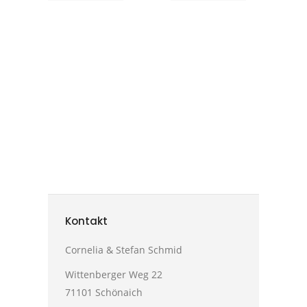
von
– und
2025?
warum s
oft nicht
21.
die
Dezember
2025
Wahrhei
sagen“
4.
Dezembe
2025
Kontakt
Cornelia & Stefan Schmid
Wittenberger Weg 22
71101 Schönaich