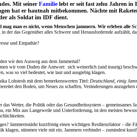
ndes. Mit seiner
Familie
lebt er seit fast zehn Jahren in
ngen hat er hautnah mitbekommen. Nächte mit Raketenal
der als Soldat im IDF dient.
el mag man es nicht, wenn Menschen jammern. Wir erleben alle S
in der das Gegenüber alles Schwere und Herausfordernde aufzählt, das 
eresse und Empathie?
inden wir den Ausweg aus dem Jammertal?
en wir vom Duden die Antwort: sich weinerlich (und traurig) besch
, was so viel bedeutet, wie laut und ausgiebig klagen.
nika Lohstroh mit dem bemerkenswerten Titel:
Deutschland, einig Jam
ie, bereitet den Boden, um Neues zu schaffen, Veränderungen anzugeh
er das Wetter, die Politik oder das Gesundheitssystem – gemeinsames
, ein Mix aus Langeweile und Unterforderung, ist den meisten bewuss
ächlichkeiten.
s? Jammernstärkt kurzfristig einen wichtigen Resilienzfaktor – die F
ik klagen, stimmen viele mit ein. Jammern verbindet – zumindest kurzfr