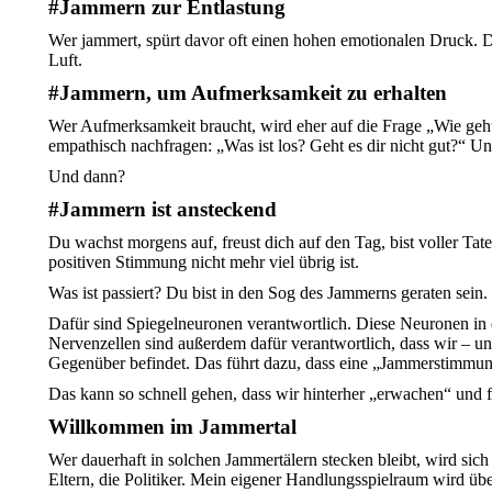
#Jammern zur Entlastung
Wer jammert, spürt davor oft einen hohen emotionalen Druck. De
Luft.
#
Jammern, um Aufmerksamkeit zu erhalten
Wer Aufmerksamkeit braucht, wird eher auf die Frage „Wie geht
empathisch nachfragen: „Was ist los? Geht es dir nicht gut?“ U
Und dann?
#Jammern ist ansteckend
Du wachst morgens auf, freust dich auf den Tag, bist voller Ta
positiven Stimmung nicht mehr viel übrig ist.
Was ist passiert? Du bist in den Sog des Jammerns geraten sein.
Dafür sind Spiegelneuronen verantwortlich. Diese Neuronen in
Nervenzellen sind außerdem dafür verantwortlich, dass wir – u
Gegenüber befindet. Das führt dazu, dass eine „Jammerstimmung
Das kann so schnell gehen, dass wir hinterher „erwachen“ und fe
Willkommen im Jammertal
Wer dauerhaft in solchen Jammertälern stecken bleibt, wird sich 
Eltern, die Politiker. Mein eigener Handlungsspielraum wird übe