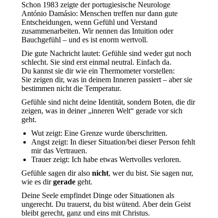
Schon 1983 zeigte der portugiesische Neurologe
António Damásio: Menschen treffen nur dann gute
Entscheidungen, wenn Gefühl und Verstand
zusammenarbeiten. Wir nennen das Intuition oder
Bauchgefühl – und es ist enorm wertvoll.
Die gute Nachricht lautet: Gefühle sind weder gut noch
schlecht. Sie sind erst einmal neutral. Einfach da.
Du kannst sie dir wie ein Thermometer vorstellen:
Sie zeigen dir, was in deinem Inneren passiert – aber sie
bestimmen nicht die Temperatur.
Gefühle sind nicht deine Identität, sondern Boten, die dir
zeigen, was in deiner „inneren Welt“ gerade vor sich
geht.
Wut zeigt: Eine Grenze wurde überschritten.
Angst zeigt: In dieser Situation/bei dieser Person fehlt
mir das Vertrauen.
Trauer zeigt: Ich habe etwas Wertvolles verloren.
Gefühle sagen dir also
nicht
, wer du bist. Sie sagen nur,
wie es dir
gerade
geht.
Deine Seele empfindet Dinge oder Situationen als
ungerecht. Du trauerst, du bist wütend. Aber dein Geist
bleibt gerecht, ganz und eins mit Christus.