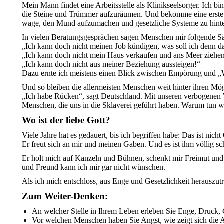
Mein Mann findet eine Arbeitsstelle als Klinikseelsorger. Ich 
die Steine und Trümmer aufzuräumen. Und bekomme eine erste A
wage, den Mund aufzumachen und gesetzliche Systeme zu hinte
In vielen Beratungsgesprächen sagen Menschen mir folgende Sä
„Ich kann doch nicht meinen Job kündigen, was soll ich denn 
„Ich kann doch nicht mein Haus verkaufen und ans Meer ziehe
„Ich kann doch nicht aus meiner Beziehung aussteigen!“
Dazu ernte ich meistens einen Blick zwischen Empörung und „
Und so bleiben die allermeisten Menschen weit hinter ihren Mögl
„Ich habe Rücken“, sagt Deutschland. Mit unseren verbogenen W
Menschen, die uns in die Sklaverei geführt haben. Warum tun w
Wo ist der liebe Gott?
Viele Jahre hat es gedauert, bis ich begriffen habe: Das ist nich
Er freut sich an mir und meinen Gaben. Und es ist ihm völlig s
Er holt mich auf Kanzeln und Bühnen, schenkt mir Freimut und W
und Freund kann ich mir gar nicht wünschen.
Als ich mich entschloss, aus Enge und Gesetzlichkeit herauszutr
Zum Weiter-Denken:
An welcher Stelle in Ihrem Leben erleben Sie Enge, Druck, 
Vor welchen Menschen haben Sie Angst, wie zeigt sich die 