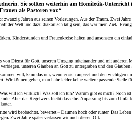
dnerin. Sie sollten weiterhin am Homiletik-Unterricht 
 Frauen als Pastoren vor.“
r zwanzig Jahren aus seinen Vorlesungen. Aus der Traum. Zwei Jahre zu
ft der Welt und dazu diakonisch tätig sein, das war mein Ziel. Evan
ärken, Kinderstunden und Frauenkreise halten und ansonsten ein einla
dnis von Dienst für Gott, unseren Umgang miteinander und mit anderen M
zu verbiegen, unseren Glauben an Gott zu untergraben und den Glauben 
kommen will, kann das nur, wenn er sich anpasst und den wichtigen u
rt. Wir können gehen, man habe leider keine weitere passende Stelle für
Was will ich wirklich? Was soll ich tun? Warum gibt es mich? Noch ist
nde. Aber das Regelwerk bleibt dasselbe. Anpassung bis zum Umfallen
lauter.
itte wird beobachtet, bewertet – Daumen hoch oder runter. Das Leben fin
gen. Zwei Jahre später verlassen wir auch diesen Ort.