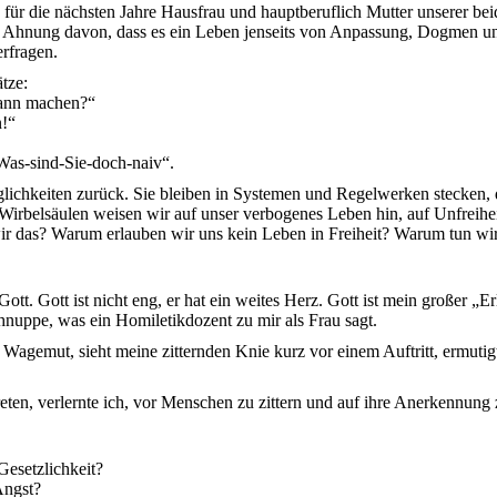
bin für die nächsten Jahre Hausfrau und hauptberuflich Mutter unserer 
hnung davon, dass es ein Leben jenseits von Anpassung, Dogmen und 
rfragen.
tze:
dann machen?“
n!“
Was-sind-Sie-doch-naiv“.
ichkeiten zurück. Sie bleiben in Systemen und Regelwerken stecken, die
irbelsäulen weisen wir auf unser verbogenes Leben hin, auf Unfreihei
ir das? Warum erlauben wir uns kein Leben in Freiheit? Warum tun wir
t Gott. Gott ist nicht eng, er hat ein weites Herz. Gott ist mein großer „
chnuppe, was ein Homiletikdozent zu mir als Frau sagt.
agemut, sieht meine zitternden Knie kurz vor einem Auftritt, ermutig
eten, verlernte ich, vor Menschen zu zittern und auf ihre Anerkennung 
Gesetzlichkeit?
Angst?