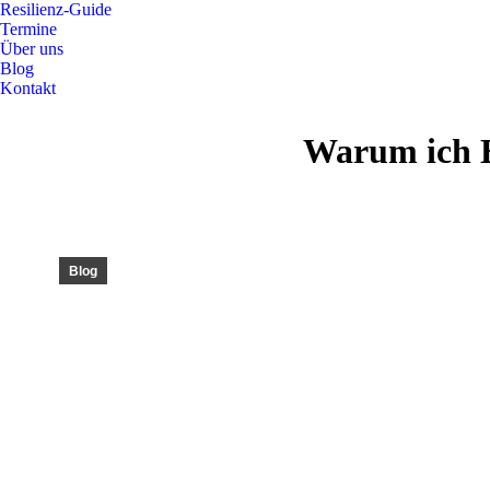
Resilienz-Guide
Termine
Über uns
Blog
Kontakt
Facebook
Instagram
Warum ich E
page
page
opens
opens
in
in
new
new
window
window
Blog