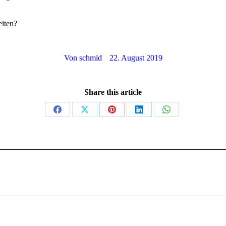
eiten?
Von
schmid
22. August 2019
Share this article
Teilen
Teilen
Teilen
Teilen
Teilen
auf
auf
auf
auf
auf
Facebook
X
Pinterest
LinkedIn
WhatsApp
Nächster
Beitrag: