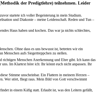
(Methodik der Predigtlehre) teilnehmen. Leider
vor startete ich voller Begeisterung in mein Studium.
gelisation und Diakonie – meine Leidenschaft. Reden und Tun –
dendes Haus haben und kochen. Das war ja nichts schlechtes,
enschen. Ohne dass es uns bewusst ist, betreten wir ein
an Menschen aufs Siegertreppchen zu stellen.
nd richtigen Menschen Anerkennung und Ehre gibt. Ich kann das
 uns. Im Klartext höre ich: Ihr könnt euch nicht anpassen. Ihr
 diese Stimme unscheinbar. Ein Flattern in meinem Herzen –
. Wer stört, fliegt raus. Mein Bild von Gott verschwimmt
det in einem Käfig statt. Erlaubt ist, was den Leitern gefällt,