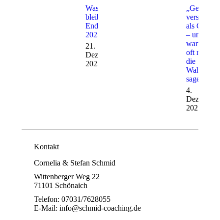
Was
„Gefühle
bleibt am
verstehen
Ende von
als Christ
2025?
– und
warum sie
21.
oft nicht
Dezember
die
2025
Wahrheit
sagen“
4.
Dezember
2025
Kontakt
Cornelia & Stefan Schmid
Wittenberger Weg 22
71101 Schönaich
Telefon: 07031/7628055
E-Mail: info@schmid-coaching.de