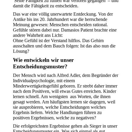
Seine Fähigkeit zu fühlen war verloren gegangen – und
damit die Fähigkeit zu entscheiden.
Das war eine völlig unerwartete Entdeckung. Von der
Antike bis ins 20. Jahrhundert war die herrschende
Meinung gewesen: Menschen entscheiden rational.
Gefühle stören dabei nur. Damasios Patient brachte eine
andere Wahrheit ans Licht:
Ohne Gefühl ist der Verstand hilflos. Das Gehirn
ausschalten und dem Bauch folgen: Ist das also nun die
Lösung?
Wie entwickeln wir unser
Entscheidungsmuster?
Der Mensch wird nach Alfred Adler, dem Begründer der
Individualpsychologie, mit einem
Minderwertigkeitsgefühl geboren. Er strebt daher immer
nach dem Positiven, will etwas Gutes erreichen. Kinder
lernen schnell. Am wenigsten aus Worten, die ihnen
gesagt werden. Am häufigsten lernen sie dagegen, weil
sie ausprobieren, welche Entscheidungen welches
Ergebnis liefern. Welche Handlungen führen zu
positiven Ergebnissen, welche zu negativen?
Die erfolgreichsten Ergebnisse gehen als Sieger in unser
Entscheidungsmuster ein. Was sich einmal als gut