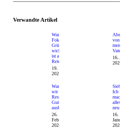
Verwandte Artikel
Warum
Abschied
Fokus für
von
Gründer
meinem
wichtiger
Vater
ist als
16. April
Reichweite
2026
19. Mai
2026
Warum
Siehe!
wir
Ich
Resilienz-
mache
Guides
alles
ausbilden
neu!
26.
16.
Februar
Januar
2026
2026