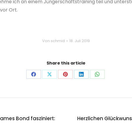
hme ich an einem Jüngerschaftstraining teil und unterst
vor Ort.
Von
schmid
18. Juli 2019
Share this article
James Bond fasziniert:
Herzlichen Glückwuns