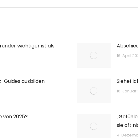
ünder wichtiger ist als
Abschie
16. April 2
z-Guides ausbilden
Siehe! I
16. Januar
e von 2025?
„Gefühle
sie oft 
4. Dezemb