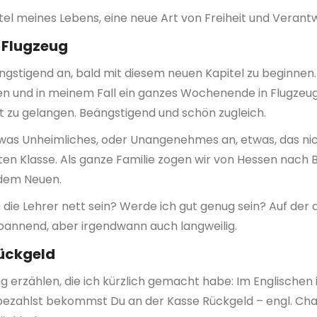
pitel meines Lebens, eine neue Art von Freiheit und Verant
 Flugzeug
eängstigend an, bald mit diesem neuen Kapitel zu beginnen
n und in meinem Fall ein ganzes Wochenende in Flugzeug
t zu gelangen. Beängstigend und schön zugleich.
twas Unheimliches, oder Unangenehmes an, etwas, das nic
ten Klasse. Als ganze Familie zogen wir von Hessen nach
 dem Neuen.
ie Lehrer nett sein? Werde ich gut genug sein? Auf der a
annend, aber irgendwann auch langweilig.
ückgeld
g erzählen, die ich kürzlich gemacht habe: Im Englischen
ezahlst bekommst Du an der Kasse Rückgeld – engl. Ch