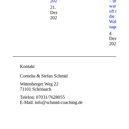
2025?
– und
warum sie
21.
oft nicht
Dezember
die
2025
Wahrheit
sagen“
4.
Dezember
2025
Kontakt
Cornelia & Stefan Schmid
Wittenberger Weg 22
71101 Schönaich
Telefon: 07031/7628055
E-Mail: info@schmid-coaching.de