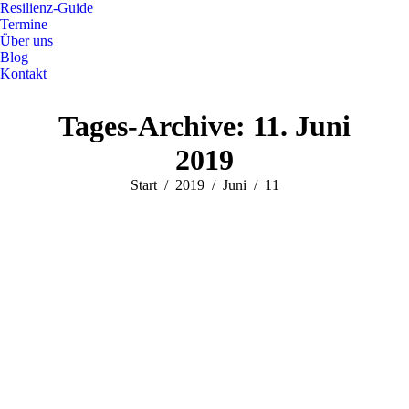
Resilienz-Guide
Termine
Über uns
Blog
Kontakt
Facebook
Instagram
Tages-Archive:
11. Juni
page
page
opens
opens
2019
in
in
new
new
Sie befinden sich hier:
Start
2019
Juni
11
window
window